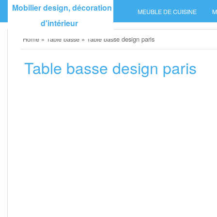
Skip
Mobilier design, décoration
MEUBLE DE CUISINE
M
to
d'intérieur
content
Home
»
Table basse
»
Table basse design paris
Table basse design paris