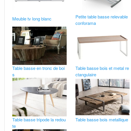
Petite table basse relevable
Meuble tv long blanc
conforama
Table basse en tronc de boi
Table basse bois et metal re
s
ctangulaire
Table basse tripode la redou
Table basse bois metallique
te