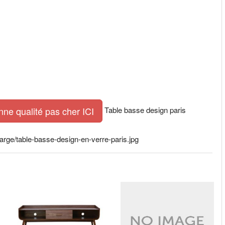
Table basse design paris
nne qualité pas cher ICI
rge/table-basse-design-en-verre-paris.jpg