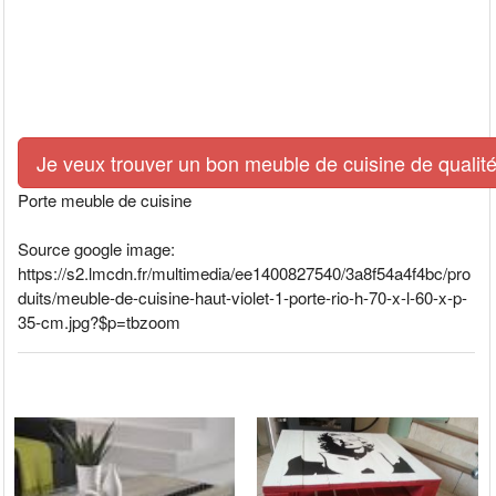
Je veux trouver un bon meuble de cuisine de qualité
Porte meuble de cuisine
Source google image:
https://s2.lmcdn.fr/multimedia/ee1400827540/3a8f54a4f4bc/pro
duits/meuble-de-cuisine-haut-violet-1-porte-rio-h-70-x-l-60-x-p-
35-cm.jpg?$p=tbzoom