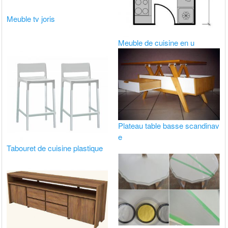
Meuble tv joris
Meuble de cuisine en u
Plateau table basse scandinav
e
Tabouret de cuisine plastique